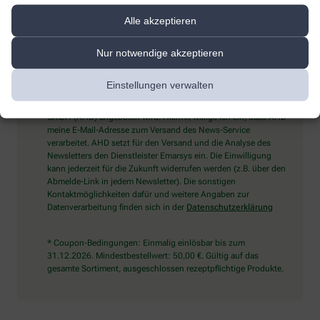
Alle akzeptieren
Sind Sie ein Mensch? Dann wählen Sie bitte
den Schlüssel
Nur notwendige akzeptieren
Einstellungen verwalten
Ich möchte den im Namen meiner Apotheke versandten News-
Service abonnieren, der von der Alliance Healthcare Deutschland
GmbH (AHD) angeboten wird. Hiermit willige ich ein, dass AHD
meine E-Mail-Adresse zum Versand des News-Service
verarbeitet. AHD setzt für den Versand und die Analyse des
Newsletters den Dienstleister Emarsys ein. Die Einwilligung
kann jederzeit für die Zukunft widerrufen werden (z.B. über den
Abmelde-Link in jedem Newsletter). Die sonstigen
Kontaktmöglichkeiten dafür und weitere Angaben zur
Datenverarbeitung finden sich in der
Datenschutzerklärung
* Coupon-Bedingungen: Einmalig einlösbar bis zum
31.12.2026. Mindestbestellwert: 50,00 €. Gültig auf das
gesamte Sortiment, ausgeschlossen rezeptpflichtige Produkte.