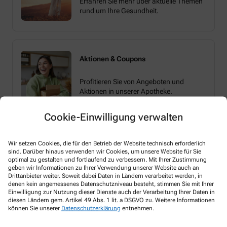
Erfahren Sie mehr über aktuelle Themen
rund um Ihre Gesundheit.
Aktionen & Coupons
Profitieren Sie von Angeboten und
Aktionen in unserer Apotheke.
Cookie-Einwilligung verwalten
Wir setzen Cookies, die für den Betrieb der Website technisch erforderlich
sind. Darüber hinaus verwenden wir Cookies, um unsere Website für Sie
optimal zu gestalten und fortlaufend zu verbessern. Mit Ihrer Zustimmung
geben wir Informationen zu Ihrer Verwendung unserer Website auch an
Melden Sie sich hier an und sichern Sie sich
Drittanbieter weiter. Soweit dabei Daten in Ländern verarbeitet werden, in
denen kein angemessenes Datenschutzniveau besteht, stimmen Sie mit Ihrer
Ihren 10% Gutschein* für unsere Apotheke
Einwilligung zur Nutzung dieser Dienste auch der Verarbeitung Ihrer Daten in
diesen Ländern gem. Artikel 49 Abs. 1 lit. a DSGVO zu. Weitere Informationen
können Sie unserer
Datenschutzerklärung
entnehmen.